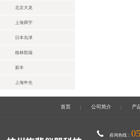
北京大龙
上海舜宇
日本岛津
格林凯瑞
新丰
上海申光
首页
公司简介
产
|
|
0
咨询热线：