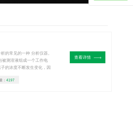
析的常见的一种 分析仪器。
查看详情
与被测溶液组成一个工作电
离子的浓度不断发生变化，因
测离子浓度发生突变，引起电
量：
4197
滴定终点。