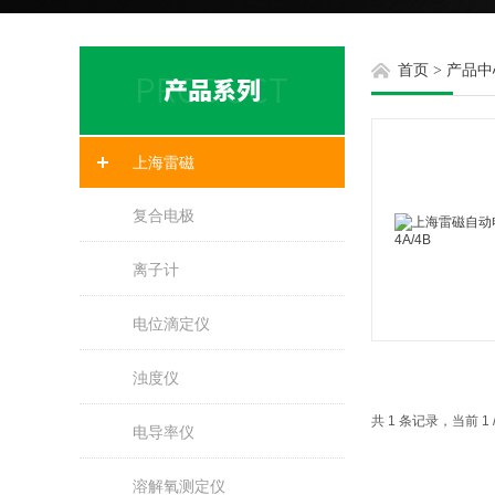
首页
>
产品中
上海雷磁
复合电极
离子计
电位滴定仪
浊度仪
共 1 条记录，当前 1
电导率仪
溶解氧测定仪