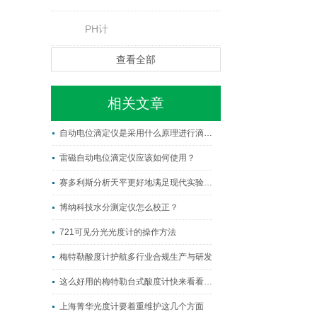
PH计
查看全部
相关文章
自动电位滴定仪是采用什么原理进行滴定的？
雷磁自动电位滴定仪应该如何使用？
赛多利斯分析天平更好地满足现代实验室的需求
博纳科技水分测定仪怎么校正？
721可见分光光度计的操作方法
梅特勒酸度计护航多行业合规生产与研发
这么好用的梅特勒台式酸度计快来看看吧!
上海菁华光度计要着重维护这几个方面