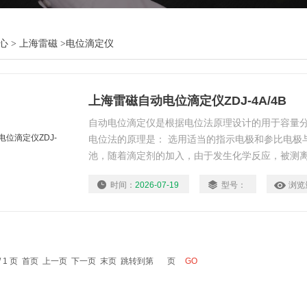
心
>
上海雷磁
>
电位滴定仪
上海雷磁自动电位滴定仪ZDJ-4A/4B
自动电位滴定仪是根据电位法原理设计的用于容量分
电位法的原理是： 选用适当的指示电极和参比电极
池，随着滴定剂的加入，由于发生化学反应，被测
而指示电极的电位随之变化。在滴定终点附近，被
时间：
2026-07-19
型号：
浏览
极电位的突跃，因此，根据电极电位的突跃可确定
 / 1 页 首页 上一页 下一页 末页 跳转到第
页