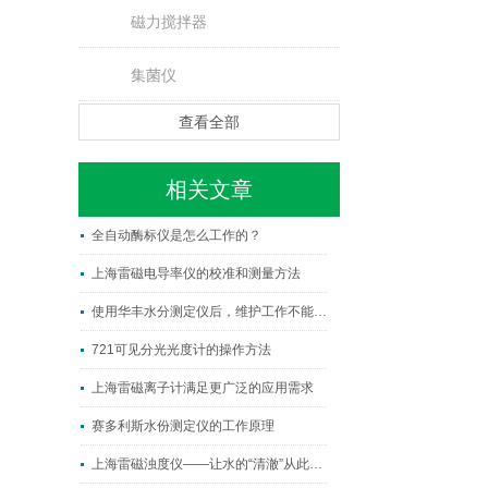
磁力搅拌器
集菌仪
查看全部
相关文章
全自动酶标仪是怎么工作的？
上海雷磁电导率仪的校准和测量方法
使用华丰水分测定仪后，维护工作不能忘！
721可见分光光度计的操作方法
上海雷磁离子计满足更广泛的应用需求
赛多利斯水份测定仪的工作原理
上海雷磁浊度仪——让水的“清澈”从此有章可循