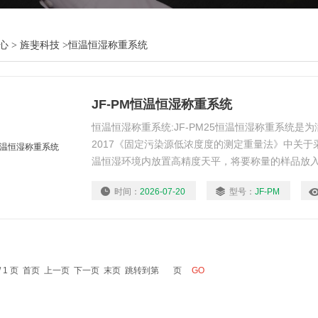
心
>
旌斐科技
>
恒温恒湿称重系统
JF-PM恒温恒湿称重系统
恒温恒湿称重系统:JF-PM25恒温恒湿称重系统是为满
2017《固定污染源低浓度度的测定重量法》中关
温恒湿环境内放置高精度天平，将要称量的样品放入
后再进行称量。本产品解决了实验室环境温度湿度
时间：
2026-07-20
型号：
JF-PM
极大的提高了称量样品结果的准确性，该产品也用
样品称量。
 / 1 页 首页 上一页 下一页 末页 跳转到第
页