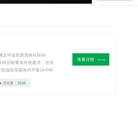
足环保部新国标HJ836-
查看详情
于采样后称量条件的要求，在恒
恒温恒湿箱体内平衡24小时
的变化对样品称重结果的影响
浏览量：
3546
于其它对称量环境要求较高的