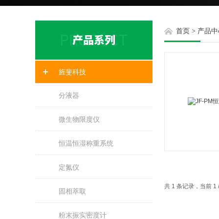
首页
>
产品中
旌斐科技
分液器
微生物限度仪
恒温恒湿称重系统
定氮仪
共 1 条记录，当前 1
固相萃取
粉末振实密度计