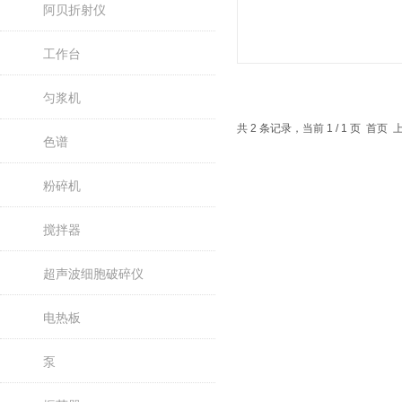
阿贝折射仪
工作台
匀浆机
共 2 条记录，当前 1 / 1 页 首
色谱
粉碎机
搅拌器
超声波细胞破碎仪
电热板
泵