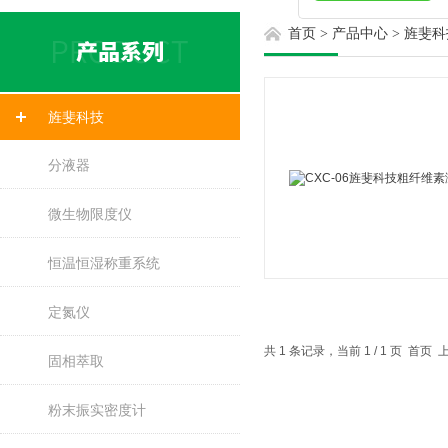
首页
>
产品中心
>
旌斐科
旌斐科技
分液器
微生物限度仪
恒温恒湿称重系统
定氮仪
共 1 条记录，当前 1 / 1 页 首
固相萃取
粉末振实密度计