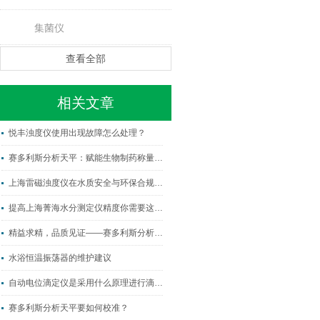
集菌仪
查看全部
相关文章
悦丰浊度仪使用出现故障怎么处理？
赛多利斯分析天平：赋能生物制药称量的“纯净卫士”
上海雷磁浊度仪在水质安全与环保合规中的关键作用
提高上海菁海水分测定仪精度你需要这样做！
精益求精，品质见证——赛多利斯分析天平
水浴恒温振荡器的维护建议
自动电位滴定仪是采用什么原理进行滴定的？
赛多利斯分析天平要如何校准？