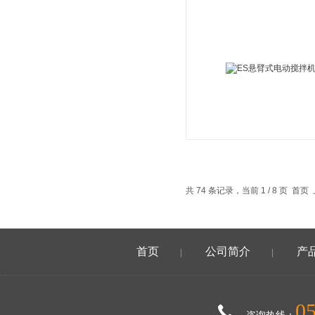
共 74 条记录，当前 1 / 8 页 首
首页
公司简介
产
|
|
0