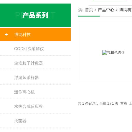
首页
>
产品中心
>
博纳科
博纳科技
COD回流消解仪
尘埃粒子计数器
浮游菌采样器
迷你离心机
共 1 条记录，当前 1 / 1 页 首
水热合成反应釜
灭菌器