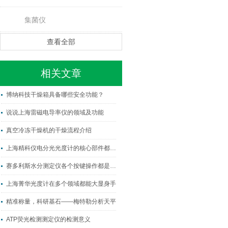
集菌仪
查看全部
相关文章
博纳科技干燥箱具备哪些安全功能？
说说上海雷磁电导率仪的领域及功能
真空冷冻干燥机的干燥流程介绍
上海精科仪电分光光度计的核心部件都有哪些？
赛多利斯水分测定仪各个按键操作都是什么作用？
上海菁华光度计在多个领域都能大显身手
精准称量，科研基石——梅特勒分析天平
ATP荧光检测测定仪的检测意义