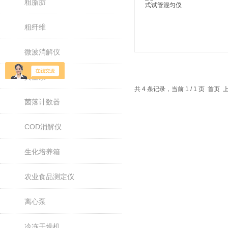
粗脂肪
粗纤维
微波消解仪
真空泵
共 4 条记录，当前 1 / 1 页 首
菌落计数器
COD消解仪
生化培养箱
农业食品测定仪
离心泵
冷冻干燥机