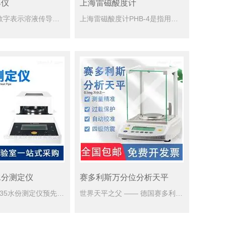
率仪
上海雷磁酸度计
电导率是以数字表示溶液传导电流的能力。水的电导率与其所含无机酸、碱、盐的量有一定的关系，当它们的浓度较低时，电导率随着浓度的增大而增加，因此，该指标常用于推测水中离子的总浓度或含盐量。本公司提供上海雷...
上海雷磁酸度计PHB-4是指用来测定溶液酸碱度值的仪器。pH计是利用原电池的原理工作的，原电池的两个电极间的电动势依据能斯特定律，既与电极的自身属性有关，还与溶液里的氢离子浓度有关。原电池的电动势和氢...
水分测定仪
赛多利斯万分位分析天平
赛多利斯MA35水份测定仪预先存储各种不同样品水份测定方法，使得测试工作快速、简单。与机械式产品相比成倍提高工作效率和测量结果的准确性。一般样品只需几分钟即可完成测定。该仪器操作简单，测试准确，显示部...
世界天平之父 —— 德国赛多利斯集团创建于1870年，是世界称量、生物市场和技术。提供称量技术产品、电化学分析仪器、生物技术产品，并可为用户的实验和生产提供全套的解决方案。赛多利斯在110多个国家设立...