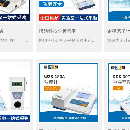
锅
博纳科技分析天平
雷磁离子
磁力搅拌加热锅,搅拌功能 通过位于工作盘下面的*磁铁进行驱动磁力搅拌子，*磁铁可以穿透工作盘面，磁铁直接固定于马达的转轴上。仪器实际转速取决于实际载荷和电压，许可范围内电压的波动以及所处理介质粘度的...
博纳科技分析天平是实验中进行准确称量时重要的仪器，它可以分为机械类和电子类。机械类分析天平可细分为普通分析天平、空气阻尼天平、半自动光电天平、全自动光电天平和单托盘天平等。