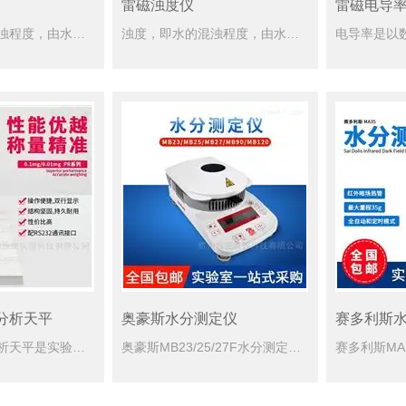
雷磁浊度仪
雷磁电导
浊度，即水的混浊程度，由水中含有微量不溶性悬浮物质，胶体物质所致，ISO标准所用的测量单位为FTU（浊度单位），FTU与NTU（浊度测定单位）一致。浊度仪就是根据这个原理来测量水的浊度。浊度仪又称浊度...
浊度，即水的混浊程度，由水中含有微量不溶性悬浮物质，胶体物质所致，ISO标准所用的测量单位为FTU（浊度单位），FTU与NTU（浊度测定单位）一致。浊度仪就是根据这个原理来测量水的浊度。上海雷磁浊度仪...
分析天平
奥豪斯水分测定仪
赛多利斯
奥豪斯万分位分析天平是实验中进行准确称量时重要的仪器，它可以分为机械类和电子类。机械类分析天平可细分为普通分析天平、空气阻尼天平、半自动光电天平、全自动光电天平和单托盘天平等。 这些天平都是利用杠杆原...
奥豪斯MB23/25/27F水分测定仪根据不同形式试样中的不同水分含量提出了测定水分的不同要求。水分测定可以是工业生产的控制分析，也可是工农业产品的质量签定；可以从成吨计的产品中测定水分也可在实验室中...