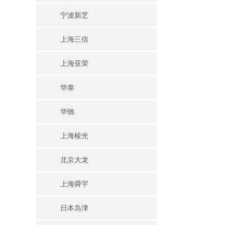
宁波新芝
上海三信
上海亚荣
华泰
华驰
上海棱光
北京大龙
上海舜宇
日本岛津