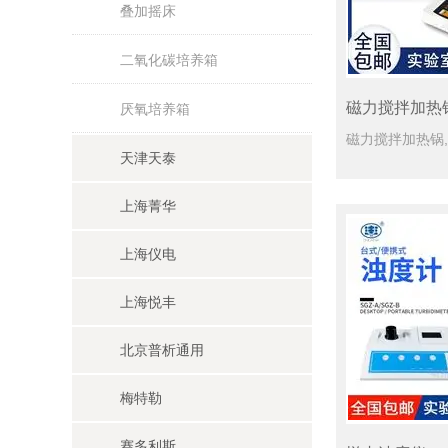
叠加摇床
二氧化碳培养箱
磁力搅拌加热
厌氧培养箱
天津天泰
上海菁华
上海仪电
上海悦丰
北京普析通用
梅特勒
赛多利斯