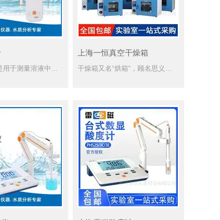
计
上海一恒真空干燥箱
雷磁离子计是用于测量溶液中离子浓度的电化学分析仪器。测量H+的也属于离子计，我们一般称其PH计或酸度计，一般人们指的离子计是指测量除H+以外其他离子的电化学仪器。
干燥箱又名“烘箱”，顾名思义，采用电加热方式进行鼓风循环干燥试验，分为鼓风干燥和真空干燥两种，鼓风干燥就是通过循环风机吹出热风，保证箱内温度平衡，真空干燥是采用真空泵将箱内的空气抽出，让箱内大气压低于...