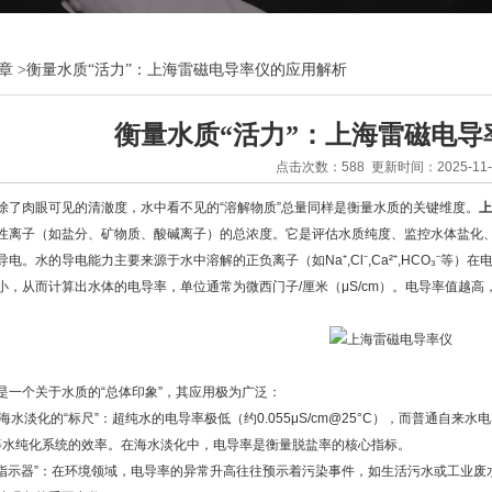
章
>
衡量水质“活力”：上海雷磁电导率仪的应用解析
衡量水质“活力”：上海雷磁电导
点击次数：588 更新时间：2025-11-
肉眼可见的清澈度，水中看不见的“溶解物质”总量同样是衡量水质的关键维度。
上
性离子（如盐分、矿物质、酸碱离子）的总浓度。它是评估水质纯度、监控水体盐化、
水的导电能力主要来源于水中溶解的正负离子（如Na⁺,Cl⁻,Ca²⁺,HCO₃⁻等
小，从而计算出水体的电导率，单位通常为微西门子/厘米（μS/cm）。电导率值越
个关于水质的“总体印象”，其应用极为广泛：
淡化的“标尺”：超纯水的电导率极低（约0.055μS/cm@25°C），而普通自来
等水纯化系统的效率。在海水淡化中，电导率是衡量脱盐率的核心指标。
示器”：在环境领域，电导率的异常升高往往预示着污染事件，如生活污水或工业废