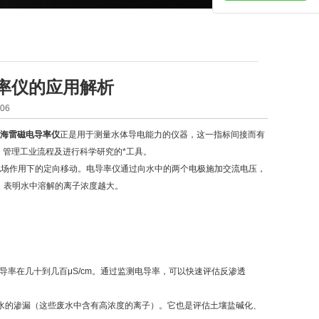
率仪的应用解析
06
海雷磁电导率仪
正是用于测量水体导电能力的仪器，这一指标间接而有
管理工业流程及进行科学研究的*工具。
）在电场作用下的定向移动。电导率仪通过向水中的两个电极施加交流电压，
高，表明水中溶解的离子浓度越大。
水电导率在几十到几百μS/cm。通过监测电导率，可以快速评估反渗透
水的渗漏（这些废水中含有高浓度的离子）。它也是评估土壤盐碱化、