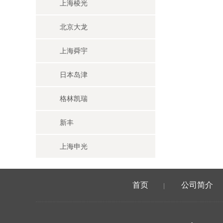
上海棱光
北京大龙
上海舜宇
日本岛津
格林凯瑞
新丰
上海申光
首页
公司简介
|