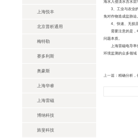
海水入侵淡水含水层
3、工业与农业的“
上海悦丰
免对作物造成盐胁迫
4、快速、无损且经
北京普析通用
需要注意的是，电导
问题本质。
梅特勒
上海雷磁电导率仪通
环境监测的众多领域
赛多利斯
奥豪斯
上一篇：
精确分析，
上海华睿
上海雷磁
博纳科技
旌斐科技