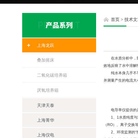
首页
>
技术文
上海龙跃
在水质分析中，除了
叠加摇床
效地反映了水中溶解
纯水本身几乎不导电。
二氧化碳培养箱
并测量产生的电流大
厌氧培养箱
天津天泰
电导率仪提供的是一
1、1水质纯度与海水
上海菁华
（RO）、离子交换
2、环境监测的“指
上海仪电