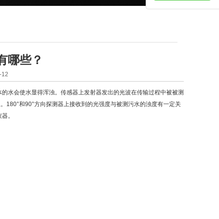
有哪些？
12
的水会使水显得浑浊。传感器上发射器发出的光波在传输过程中被被测
。180°和90°方向探测器上接收到的光强度与被测污水的浊度有一定关
仪器。