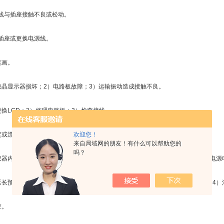
与插座接触不良或松动。
座或更换电源线。
画。
显示器损坏；2）电路板故障；3）运输振动造成接触不良。
LCD；2）修理电路板；3）检查接线。
欢迎您！
或漂移。
来自局域网的朋友！有什么可以帮助您的
吗？
内部电路受阻；2）溶液中漂浮有气泡或颗粒；3）样品瓶外表面有水滴；4）电源
预热时间，进行预热和排湿；2）重新采样或延长读数时间；3）干燥样品瓶；4）
应。