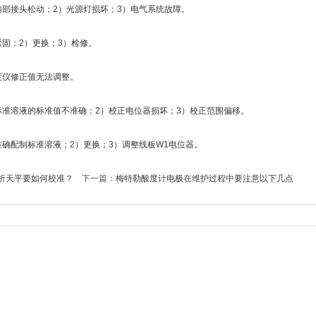
接头松动；2）光源灯损坏；3）电气系统故障。
固；2）更换；3）检修。
仪修正值无法调整。
溶液的标准值不准确；2）校正电位器损坏；3）校正范围偏移。
配制标准溶液；2）更换；3）调整线板W1电位器。
析天平要如何校准？
下一篇：
梅特勒酸度计电极在维护过程中要注意以下几点