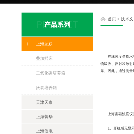
首页
>
技术文
上海龙跃
在线浊度是指水中的
叠加摇床
物吸收、反射和散射后
系。因此，通过测量
二氧化碳培养箱
厌氧培养箱
天津天泰
上海雷磁浊度仪的
上海菁华
1、开机后无显
上海仪电