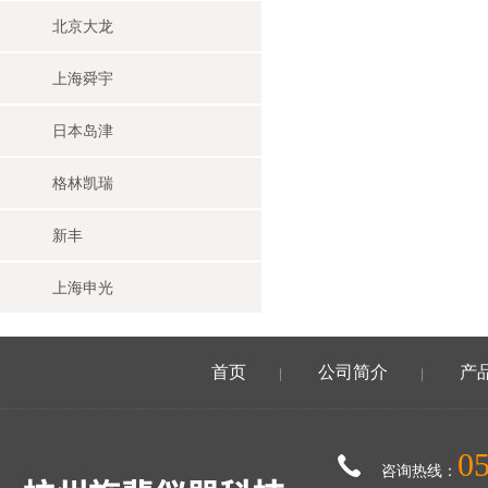
北京大龙
上海舜宇
日本岛津
格林凯瑞
新丰
上海申光
首页
公司简介
产
|
|
0
咨询热线：