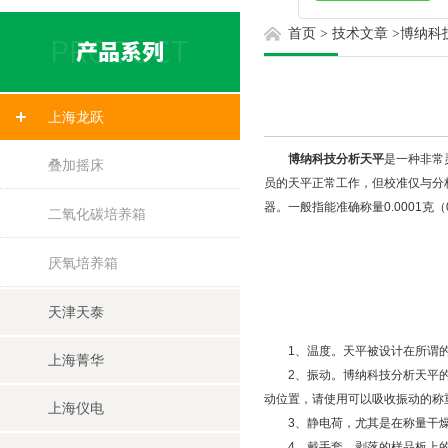
首页
>
技术文章
>
博纳科
上海龙跃
博纳科技分析天平
是一种非常
叠加摇床
员的天平正常工作，但校准仅与分
器。一般指能准确称量0.0001克
二氧化碳培养箱
厌氧培养箱
天津天泰
1、温度。天平被设计在所谓的允
上海菁华
2、振动。博纳科技分析天平的理
动位置，请使用可以吸收振动的称
上海仪电
3、静电荷，尤其是在称量干燥
4、戴手套。剥落的样品板上的