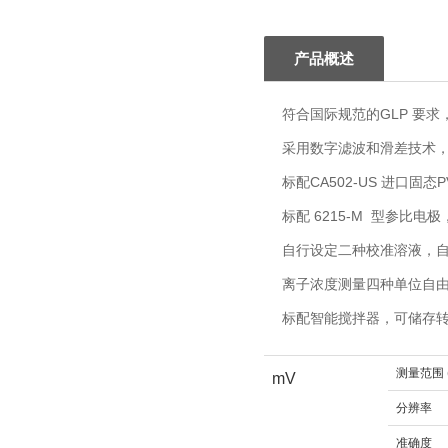
产品概述
符合国际规范的GLP 要
采用数字滤波和滑差技术
标配CA502-US 进口
标配 6215-M 型参
自行设定二种校准溶液，
离子浓度测量四种单位自由切换
标配智能搅拌器，可储存
测量范围 (
mV
分辨率
准确度