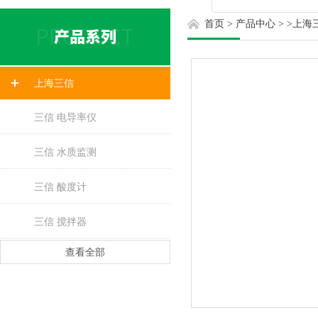
首页
>
产品中心
> >
上海
上海三信
三信 电导率仪
三信 水质监测
三信 酸度计
三信 搅拌器
查看全部