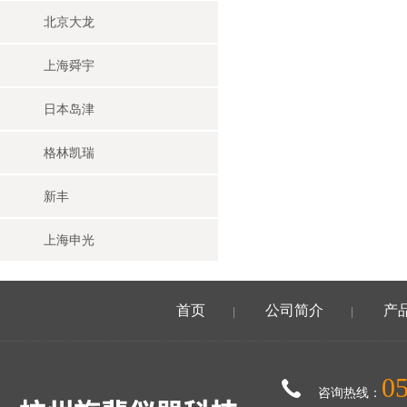
北京大龙
上海舜宇
日本岛津
格林凯瑞
新丰
上海申光
首页
公司简介
产
|
|
0
咨询热线：