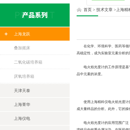
首页
>
技术文章
>
上海精
上海龙跃
在化学、环境科学、医药等领域
叠加摇床
高稳定性，成为实验室元素分析的
二氧化碳培养箱
电火焰光度计的工作原理是基于
品中元素的浓度。
厌氧培养箱
天津天泰
使用上海精科仪电火焰光度计的
上海菁华
成大量样品的分析。此外，它的操
上海仪电
电火焰光度计的应用范围广泛，
境样品中的重金属污染。在医药领