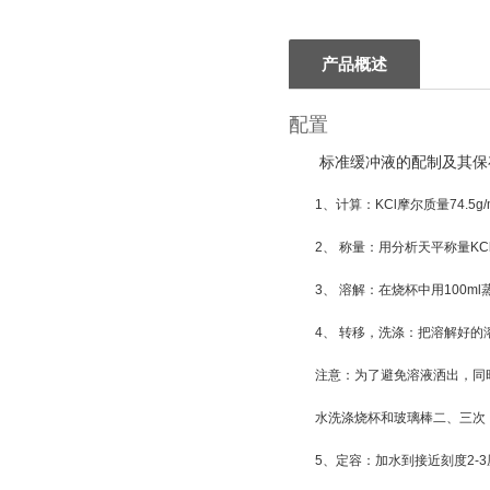
产品概述
配置
标准缓冲液的配制及其保存
1、计算：KCl摩尔质量74.5g/mol
2、 称量：用分析天平称量KCl
3、 溶解：在烧杯中用100m
4、 转移，洗涤：把溶解好的
注意：为了避免溶液洒出，同
水洗涤烧杯和玻璃棒二、三次
5、定容：加水到接近刻度2