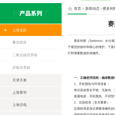
首页
>
新闻动态
>
赛多利
赛
上海龙跃
赛多利斯（Sartorius）
叠加摇床
于规范的操作和精心的维护。下面
行和测量数据的准确性。
二氧化碳培养箱
厌氧培养箱
一、正确使用流程：确保数据
天津天泰
1、开机预热与环境准备：
将仪器放置在平稳、无振动、无强
上海菁华
接通电源，开机预热。不同型号预
2、仪器校准（至关重要）：
上海仪电
定期校准是保证测量准确性的基
严格按照仪器操作手册进行校准