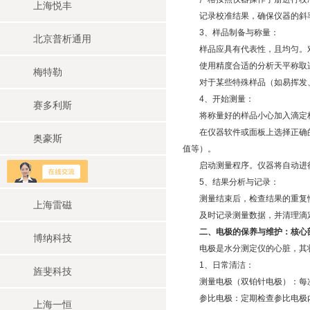
上海悦丰
记录校准结果，确保仪器的斜率（S
3、样品制备与称量：
北京普析通用
样品应具有代表性，且均匀。对
使用精度合适的分析天平称取适
梅特勒
对于某些特殊样品（如易挥发、
4、开始测量：
赛多利斯
将称量好的样品小心加入滴定杯
在仪器软件或面板上选择正确的测
奥豪斯
值等）。
启动测量程序。仪器将自动进行
上海华睿
5、结果分析与记录：
测量结束后，检查结果的重复性
上海雷磁
及时记录测量数据，并清理滴
二、电极的保养与维护：核心
博纳科技
电极是水分测定仪的心脏，其状
1、日常清洁：
旌斐科技
测量电极（双铂针电极）：​每次
参比电极：​定期检查参比电极内
上海一恒