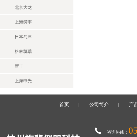
北京大龙
上海舜宇
日本岛津
格林凯瑞
新丰
上海申光
首页
公司简介
产
|
|
0
咨询热线：