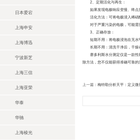
2、定期活化与再生：
如果发现电极响应变慢、终点判
日本爱宕
活化方法：​可将电极浸入稀硝酸
对于严重污染的电极，可能需要
上海申安
3、正确存放：
短期不用：​将电极浸泡在无水
上海博迅
长期不用：​清洗干净后，干燥
赛多利斯水分测定仪是一款性能
宁波新芝
除方法，您不仅能获得准确可靠的
上海三信
上一篇：
梅特勒分析天平：定义微量
上海亚荣
华泰
华驰
上海棱光