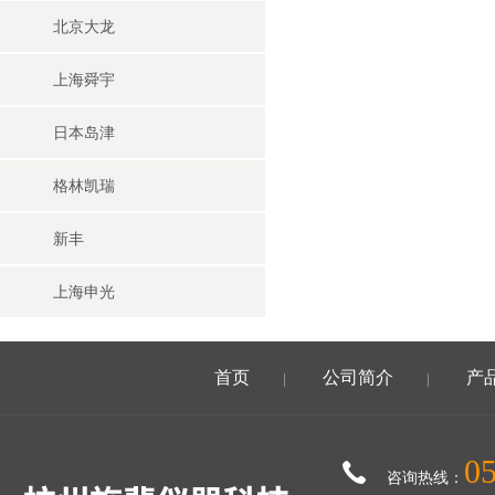
北京大龙
上海舜宇
日本岛津
格林凯瑞
新丰
上海申光
首页
公司简介
产
|
|
0
咨询热线：