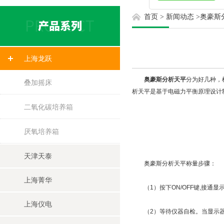
首页
>
新闻动态
>
奥豪斯
上海龙跃
奥豪斯分析天平
分为好几种，
叠加摇床
析天平是基于电磁力平衡原理设计
二氧化碳培养箱
厌氧培养箱
天津天泰
奥豪斯分析天平称量步骤：
上海菁华
（1）按下ON/OFF键,接通显
上海仪电
（2）等待仪器自检。当显示器