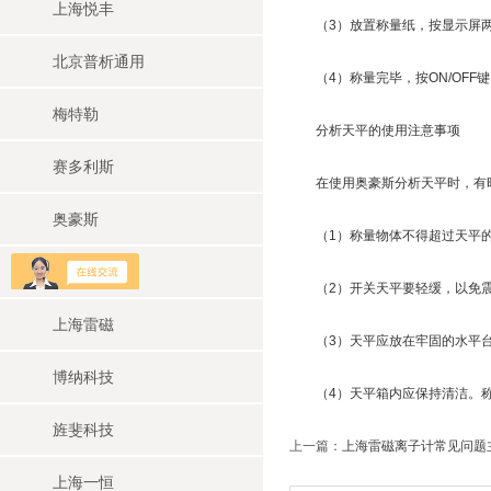
上海悦丰
（3）放置称量纸，按显示屏两侧
北京普析通用
（4）称量完毕，按ON/OFF键
梅特勒
分析天平的使用注意事项
赛多利斯
在使用奥豪斯分析天平时，有时
奥豪斯
（1）称量物体不得超过天平的
上海华睿
（2）开关天平要轻缓，以免震
上海雷磁
（3）天平应放在牢固的水平台
博纳科技
（4）天平箱内应保持清洁。称
旌斐科技
上一篇：
上海雷磁离子计常见问题
上海一恒