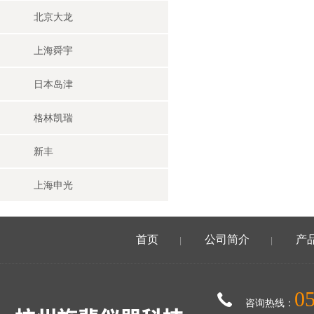
北京大龙
上海舜宇
日本岛津
格林凯瑞
新丰
上海申光
首页
公司简介
产
|
|
0
咨询热线：