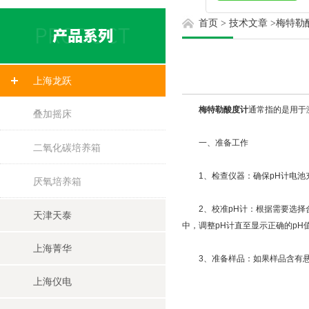
首页
>
技术文章
>
梅特勒
上海龙跃
梅特勒酸度计
通常指的是用于
叠加摇床
一、准备工作
二氧化碳培养箱
1、检查仪器：确保pH计电池
厌氧培养箱
2、校准pH计：根据需要选择合适
天津天泰
中，调整pH计直至显示正确的pH
上海菁华
3、准备样品：如果样品含有悬
上海仪电