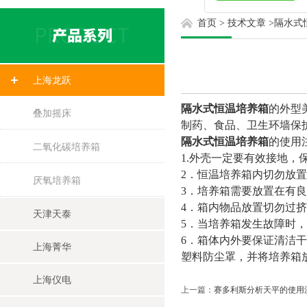
首页
>
技术文章
>
隔水式
上海龙跃
隔水式恒温培养箱
的外型
叠加摇床
制药、食品、卫生环墙保
隔水式恒温培养箱
的使用
二氧化碳培养箱
1.
外壳一定要有效接地，
2
．恒温培养箱内切勿放置
厌氧培养箱
3
．培养箱需要放置在有良
4
．箱内物品放置切勿过挤
天津天泰
5
．当培养箱发生故障时，
6
．箱体内外要保证清洁干
上海菁华
塑料防尘罩，并将培养箱
上海仪电
上一篇：
赛多利斯分析天平的使用