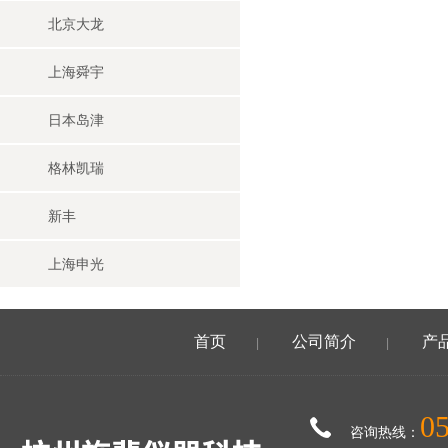
北京大龙
上海舜宇
日本岛津
格林凯瑞
新丰
上海申光
首页
公司简介
产
|
|
0
咨询热线：